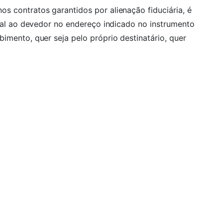
s contratos garantidos por alienação fiduciária, é
cial ao devedor no endereço indicado no instrumento
imento, quer seja pelo próprio destinatário, quer
vida?
enchendo o formulário abaixo, ou clique no botão
om nossos advogados em Navegantes!