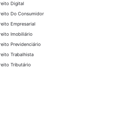
reito Digital
reito Do Consumidor
reito Empresarial
reito Imobiliário
reito Previdenciário
reito Trabalhista
reito Tributário