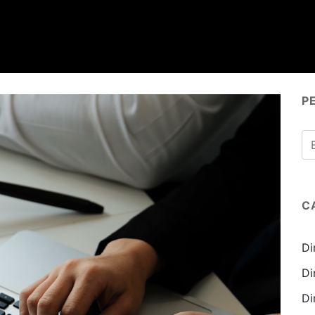
P
C
Di
Di
Di