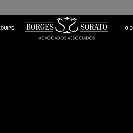
EQUIPE
O E