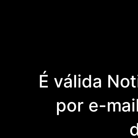
É válida Not
por e-mai
d