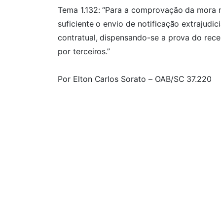
Tema 1.132: “Para a comprovação da mora no
suficiente o envio de notificação extrajudi
contratual, dispensando-se a prova do receb
por terceiros.”
Por Elton Carlos Sorato – OAB/SC 37.220
Fonte: STJ – REsp/DF/STJ 2.183.860
Ficou com alguma dú
Entre em contato conosco agora mesmo pre
do Whatsapp para agendar sua consulta c
Nome