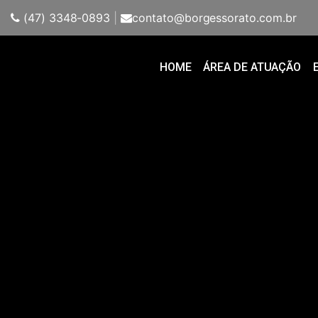
(47) 3348-0893
|
contato@borgessorato.com.br
HOME
ÁREA DE ATUAÇÃO