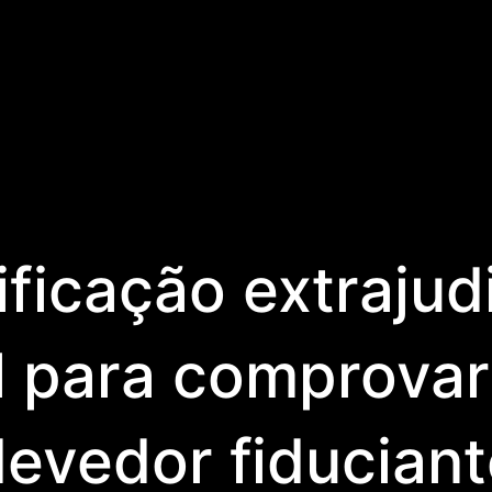
ificação extrajud
l para comprovar
evedor fiducian