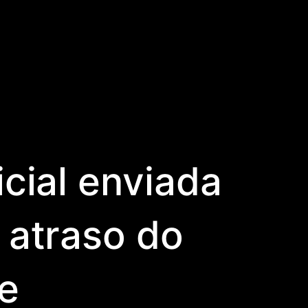
icial enviada
 atraso do
te