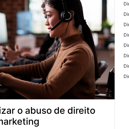
Di
Di
Di
Di
Di
Di
Di
Di
zar o abuso de direito
marketing