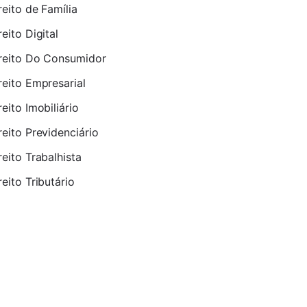
reito de Família
reito Digital
reito Do Consumidor
reito Empresarial
reito Imobiliário
reito Previdenciário
reito Trabalhista
reito Tributário