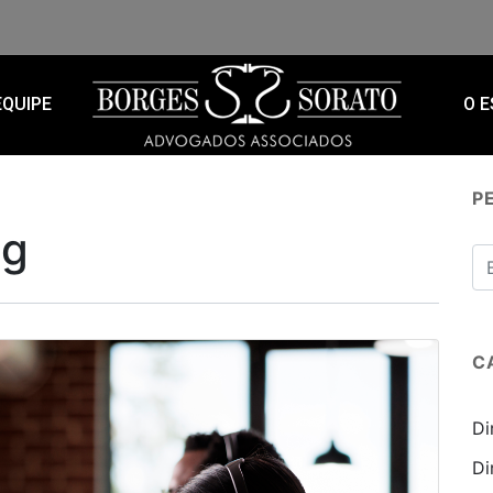
EQUIPE
O E
P
ng
C
Di
Di