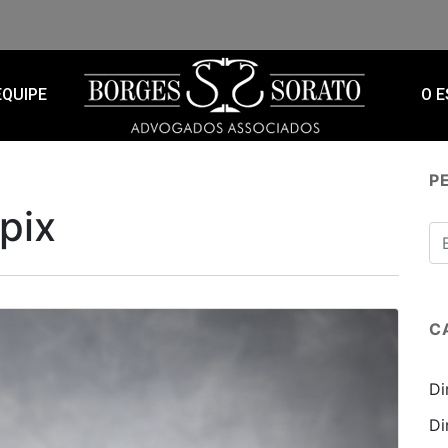
EQUIPE
O E
P
 pix
C
Di
Di