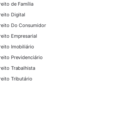
reito de Família
reito Digital
reito Do Consumidor
reito Empresarial
reito Imobiliário
reito Previdenciário
reito Trabalhista
reito Tributário