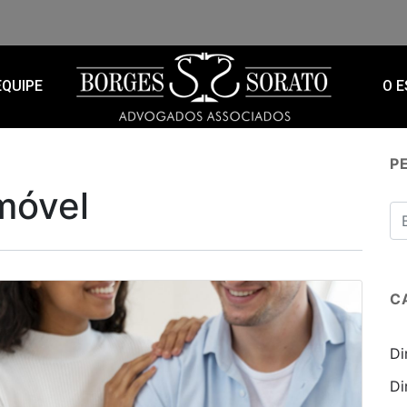
EQUIPE
O E
P
móvel
C
Di
Di