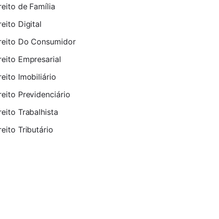
reito de Família
reito Digital
reito Do Consumidor
reito Empresarial
reito Imobiliário
reito Previdenciário
reito Trabalhista
reito Tributário