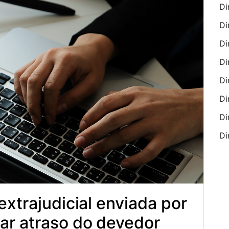
Di
Di
Di
Di
Di
Di
Di
Di
extrajudicial enviada por
ar atraso do devedor