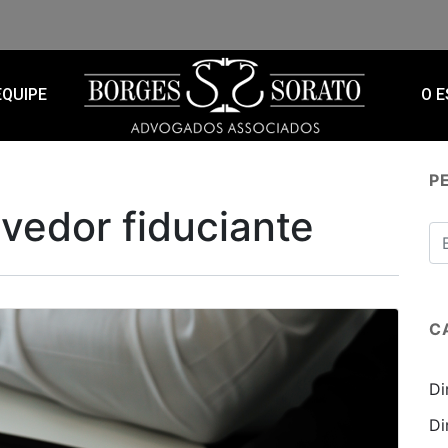
EQUIPE
O E
P
vedor fiduciante
C
Di
Di