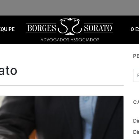
EQUIPE
O E
P
ato
C
Di
Di