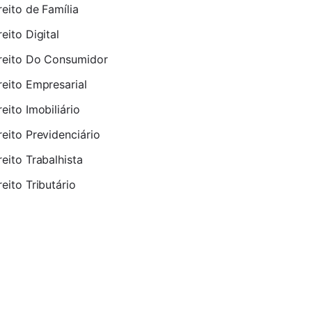
reito de Família
reito Digital
reito Do Consumidor
reito Empresarial
reito Imobiliário
reito Previdenciário
reito Trabalhista
reito Tributário