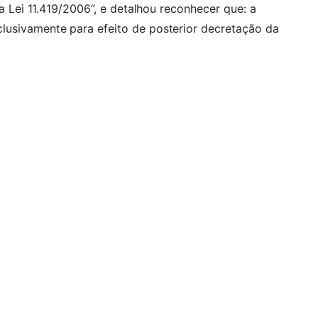
ela Lei 11.419/2006”, e detalhou reconhecer que: a
lusivamente para efeito de posterior decretação da
vida?
enchendo o formulário abaixo, ou clique no botão
om nossos advogados em Navegantes!