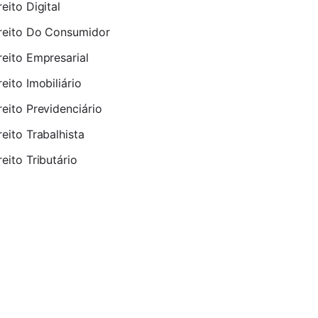
reito Digital
reito Do Consumidor
reito Empresarial
reito Imobiliário
reito Previdenciário
reito Trabalhista
reito Tributário