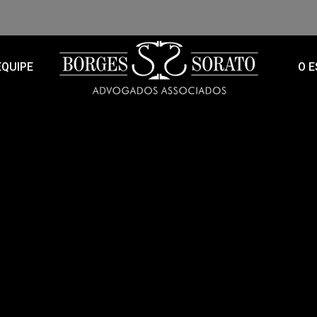
EQUIPE
O E