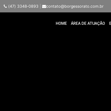
(47) 3348-0893
|
contato@borgessorato.com.br
HOME
ÁREA DE ATUAÇÃO