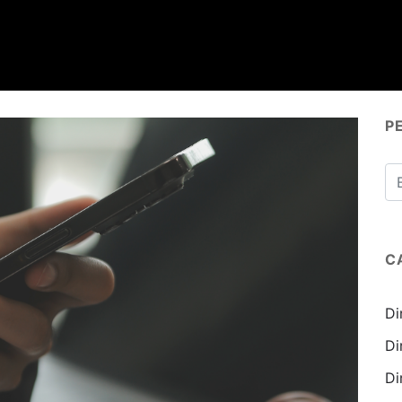
P
C
Di
Di
Di