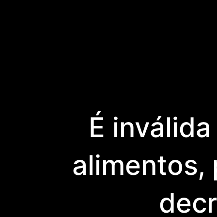
É inválid
alimentos,
decr