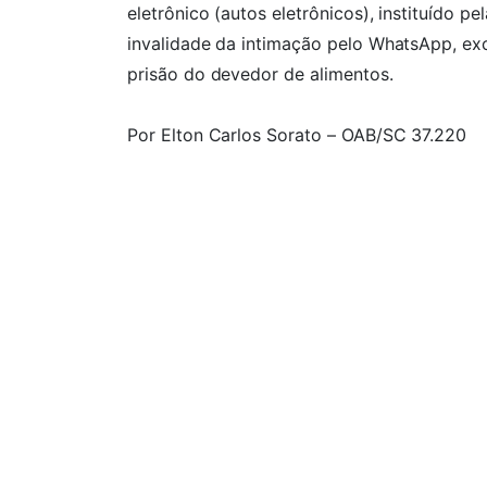
eletrônico (autos eletrônicos), instituído p
invalidade da intimação pelo WhatsApp, exc
prisão do devedor de alimentos.
Por Elton Carlos Sorato – OAB/SC 37.220
Fonte: STJ (ação em segredo de justiça).
Ficou com alguma dú
Entre em contato conosco agora mesmo pre
do Whatsapp para agendar sua consulta c
Nome