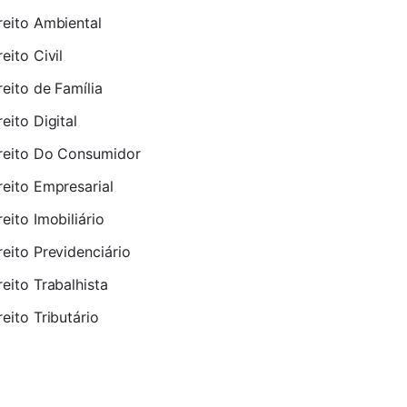
reito Ambiental
reito Civil
reito de Família
reito Digital
reito Do Consumidor
reito Empresarial
reito Imobiliário
reito Previdenciário
reito Trabalhista
reito Tributário