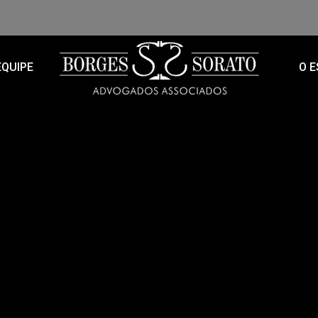
EQUIPE
O E