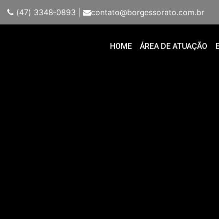
(47) 3348-0893
|
contato@borgessorato.com.br
HOME
ÁREA DE ATUAÇÃO