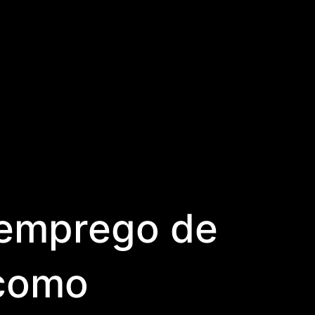
 emprego de
 como