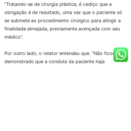
“Tratando-se de cirurgia plástica, é cediço que a
obrigação é de resultado, uma vez que o paciente só
se submete ao procedimento cirúrgico para atingir a
finalidade almejada, previamente avençada com seu
médico”.
Por outro lado, o relator entendeu que: “Não ficou
demonstrado que a conduta da paciente haja
contribuído para o insucesso da cirurgia, ou outro
fator capaz de elidir a presunção de culpa do
profissional, este deve responder pelos danos
experimentados pela paciente. Haja vista a dor física a
que foi submetida nos pós-operatórios das cirurgias
de reparo, o tratamento das infecções e as
gravíssimas sequelas por mais de 10 anos em que
permaneceu apenas com a prótese direita, após a