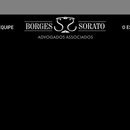
EQUIPE
O E