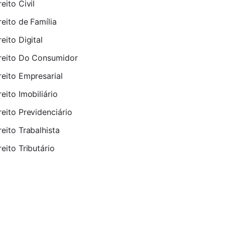
reito Civil
reito de Família
reito Digital
reito Do Consumidor
reito Empresarial
reito Imobiliário
reito Previdenciário
reito Trabalhista
reito Tributário