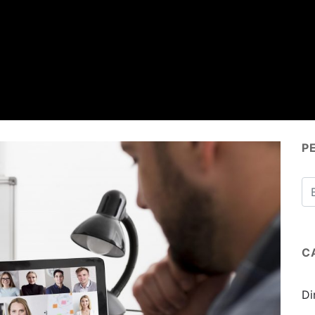
P
C
Di