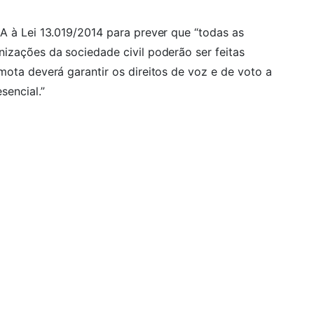
-A à Lei 13.019/2014 para prever que “todas as
nizações da sociedade civil poderão ser feitas
mota deverá garantir os direitos de voz e de voto a
sencial.”
r todas as publicações através de nosso
vida?
enchendo o formulário abaixo, ou clique no botão