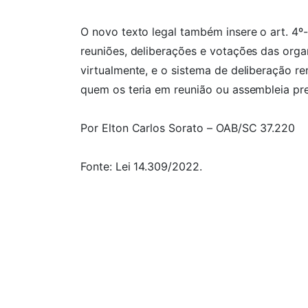
O novo texto legal também insere o art. 4º
reuniões, deliberações e votações das orga
virtualmente, e o sistema de deliberação re
quem os teria em reunião ou assembleia pre
Por Elton Carlos Sorato – OAB/SC 37.220
Fonte: Lei 14.309/2022.
Gostou do conteúdo? Você pode acompanha
Instagram
e
Facebook
.
Ficou com alguma dú
Entre em contato conosco agora mesmo pre