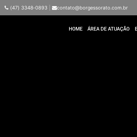
(47) 3348-0893
|
contato@borgessorato.com.br
HOME
ÁREA DE ATUAÇÃO