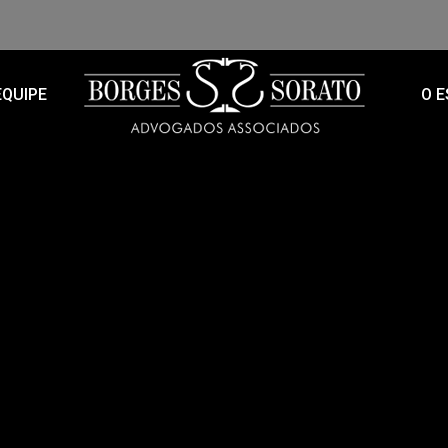
EQUIPE
O E