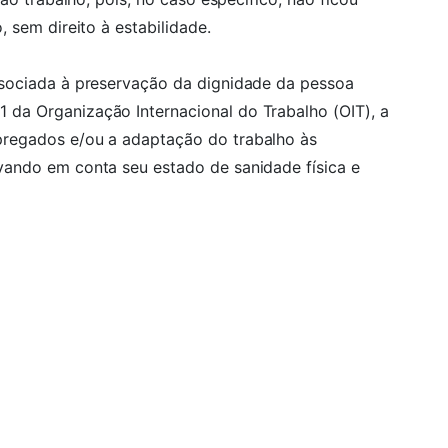
 sem direito à estabilidade.
sociada à preservação da dignidade da pessoa
da Organização Internacional do Trabalho (OIT), a
regados e/ou a adaptação do trabalho às
ando em conta seu estado de sanidade física e
.5.02.0511
vida?
enchendo o formulário abaixo, ou clique no botão
om nossos advogados em Navegantes!