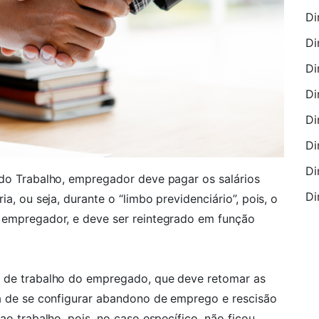
Di
Di
Di
Di
Di
Di
Di
 do Trabalho, empregador deve pagar os salários
Di
ia, ou seja, durante o “limbo previdenciário”, pois, o
o empregador, e deve ser reintegrado em função
o de trabalho do empregado, que deve retomar as
na de se configurar abandono de emprego e rescisão
ao trabalho, pois, no caso específico, não ficou