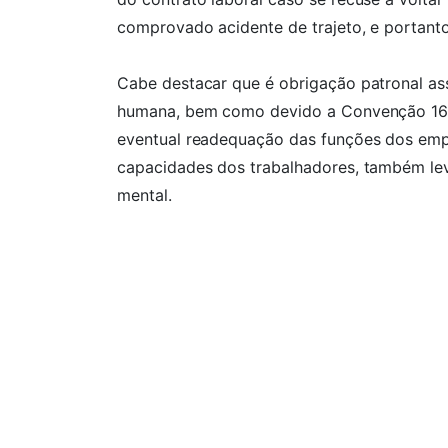
comprovado acidente de trajeto, e portanto,
Cabe destacar que é obrigação patronal as
humana, bem como devido a Convenção 161 
eventual readequação das funções dos emp
capacidades dos trabalhadores, também lev
mental.
Por Elton Carlos Sorato – OAB/SC 37.220
Fonte: TST – Processo: RR-1000460-75.2021
Ficou com alguma dú
Entre em contato conosco agora mesmo pre
do Whatsapp para agendar sua consulta c