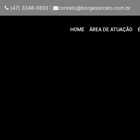
(47) 3348-0893
|
contato@borgessorato.com.br
HOME
ÁREA DE ATUAÇÃO