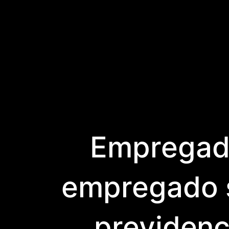
Empregado
empregado s
previdenc