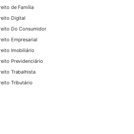
reito de Família
reito Digital
reito Do Consumidor
reito Empresarial
reito Imobiliário
reito Previdenciário
reito Trabalhista
reito Tributário