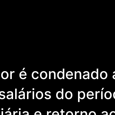
r é condenado 
alários do períod
iária e retorno 