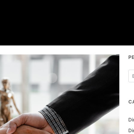
P
C
Di
Di